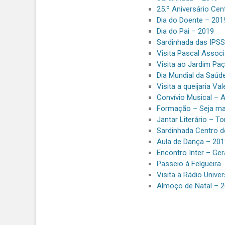
25.º Aniversário Cen
Dia do Doente – 201
Dia do Pai – 2019
Sardinhada das IPS
Visita Pascal Assoc
Visita ao Jardim Pa
Dia Mundial da Saúd
Visita a queijaria Va
Convívio Musical – 
Formação – Seja ma
Jantar Literário – T
Sardinhada Centro d
Aula de Dança – 201
Encontro Inter – Ge
Passeio à Felgueira
Visita a Rádio Unive
Almoço de Natal – 